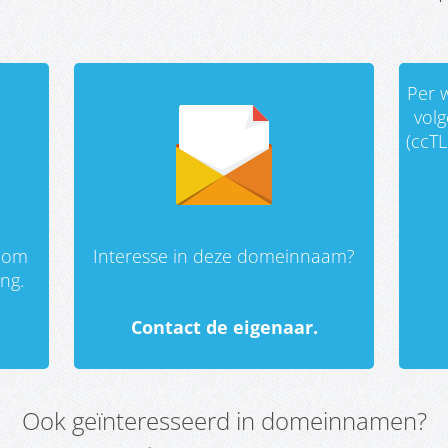
Per w
vol
(ccTL
 om
Interesse in deze domeinnaam?
ing.
Contact de eigenaar.
Ook geïnteresseerd in domeinnamen?