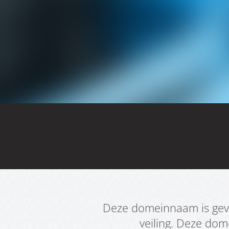
Deze domeinnaam is geve
veiling. Deze do