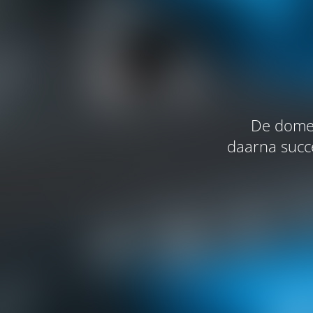
De domei
daarna succe