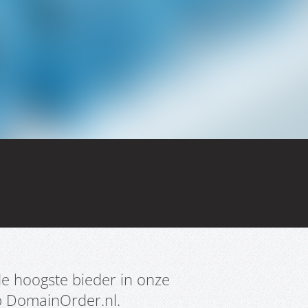
e hoogste bieder in onze
p DomainOrder.nl.