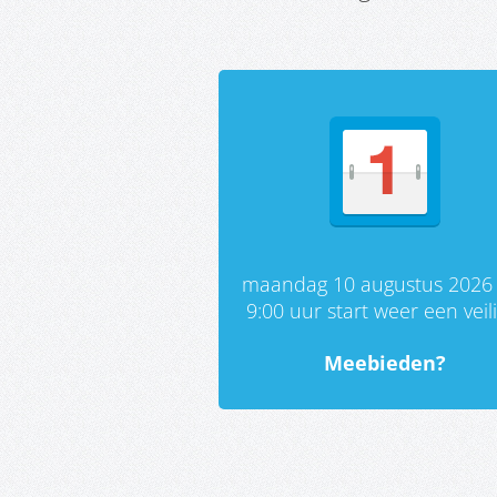
maandag 10 augustus 2026
9:00 uur start weer een veil
Meebieden?