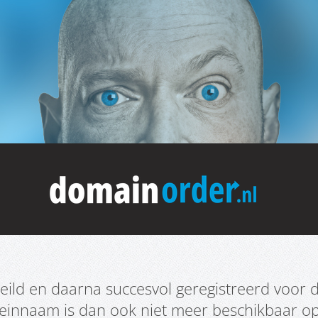
ild en daarna succesvol geregistreerd voor d
meinnaam is dan ook niet meer beschikbaar o