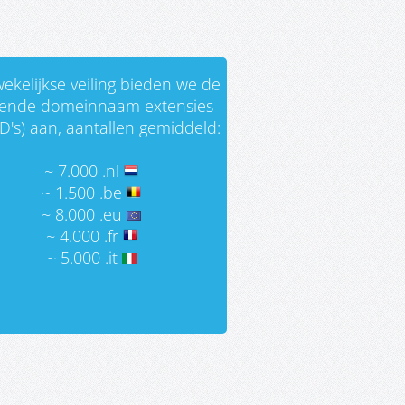
ekelijkse veiling bieden we de
gende domeinnaam extensies
D's) aan, aantallen gemiddeld:
~ 7.000 .nl
~ 1.500 .be
~ 8.000 .eu
~ 4.000 .fr
~ 5.000 .it